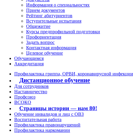
Информация о специальностях
Прием документов
Рейтинг абитуриентов
Вступительные испытания
Общежитие
Курсы предпрофильной подготовки
Профориентация
Задать вопрос
Контактная информация
Целевое обучение
Обучающимся
Аккредитация
Профилактика гриппа, ОРВИ, коронавирусной инфекци
Дистанционное обучение
Для сотрудников
Наставничество
Профсоюз
ВСОКО
Страницы истории — нам 80!
Обучение инвалидов и лиц с ОВЗ
Воспитательная работа
Профилактика правонарушений
Профилактика наркомании