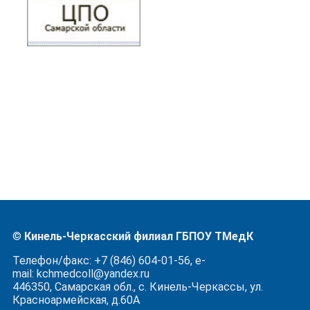
©
Кинель-Черкасский филиал ГБПОУ ТМедК
Телефон/факс: +7 (846) 604-01-56, e-
mail: kchmedcoll@yandex.ru
446350, Самарская обл., с. Кинель-Черкассы, ул.
Красноармейская, д.60А