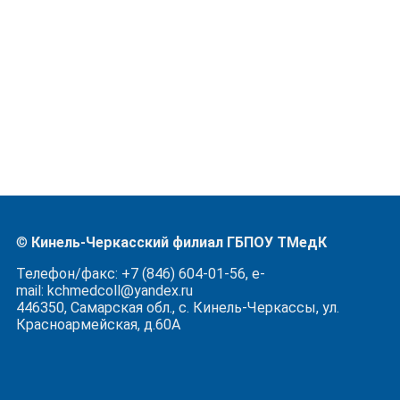
©
Кинель-Черкасский филиал ГБПОУ ТМедК
Телефон/факс: +7 (846) 604-01-56, e-
mail: kchmedcoll@yandex.ru
446350, Самарская обл., с. Кинель-Черкассы, ул.
Красноармейская, д.60А