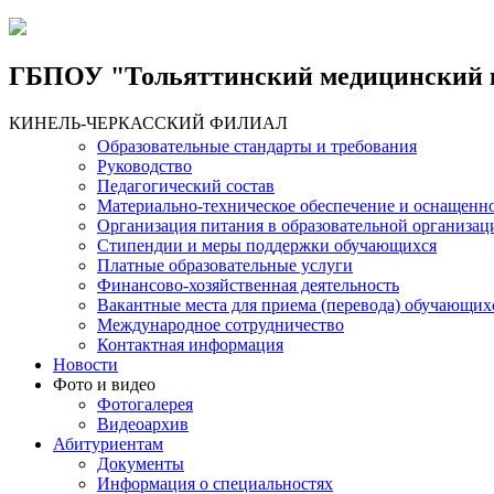
Jump to Content
Jump to Navigation
ГБПОУ "Тольяттинский медицинский 
КИНЕЛЬ-ЧЕРКАССКИЙ ФИЛИАЛ
Образовательные стандарты и требования
Руководство
Педагогический состав
Материально-техническое обеспечение и оснащеннос
Организация питания в образовательной организац
Стипендии и меры поддержки обучающихся
Платные образовательные услуги
Финансово-хозяйственная деятельность
Вакантные места для приема (перевода) обучающих
Международное сотрудничество
Контактная информация
Новости
Фото и видео
Фотогалерея
Видеоархив
Абитуриентам
Документы
Информация о специальностях