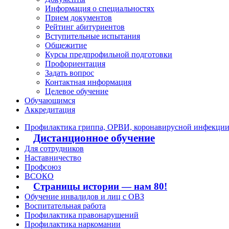
Информация о специальностях
Прием документов
Рейтинг абитуриентов
Вступительные испытания
Общежитие
Курсы предпрофильной подготовки
Профориентация
Задать вопрос
Контактная информация
Целевое обучение
Обучающимся
Аккредитация
Профилактика гриппа, ОРВИ, коронавирусной инфекци
Дистанционное обучение
Для сотрудников
Наставничество
Профсоюз
ВСОКО
Страницы истории — нам 80!
Обучение инвалидов и лиц с ОВЗ
Воспитательная работа
Профилактика правонарушений
Профилактика наркомании