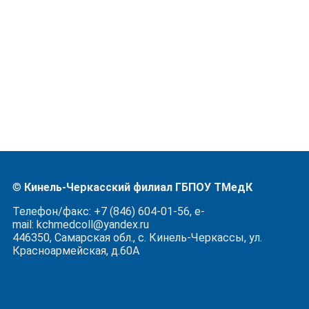
©
Кинель-Черкасский филиал ГБПОУ ТМедК
Телефон/факс: +7 (846) 604-01-56, e-
mail: kchmedcoll@yandex.ru
446350, Самарская обл., с. Кинель-Черкассы, ул.
Красноармейская, д.60А